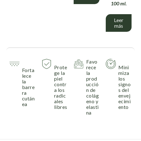
100 ml.
Leer
más
Favo
Prote
rece
Mini
Forta
ge la
la
miza
lece
piel
prod
los
la
contr
ucció
signo
barre
a los
n de
s del
ra
radic
colág
envej
cután
ales
eno y
ecimi
ea
libres
elasti
ento
na