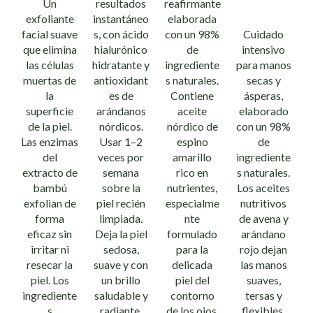
Un
resultados
reafirmante
exfoliante
instantáneo
elaborada
facial suave
s, con ácido
con un 98%
Cuidado
que elimina
hialurónico
de
intensivo
las células
hidratante y
ingrediente
para manos
muertas de
antioxidant
s naturales.
secas y
la
es de
Contiene
ásperas,
superficie
arándanos
aceite
elaborado
de la piel.
nórdicos.
nórdico de
con un 98%
Las enzimas
Usar 1–2
espino
de
del
veces por
amarillo
ingrediente
extracto de
semana
rico en
s naturales.
bambú
sobre la
nutrientes,
Los aceites
exfolian de
piel recién
especialme
nutritivos
forma
limpiada.
nte
de avena y
eficaz sin
Deja la piel
formulado
arándano
irritar ni
sedosa,
para la
rojo dejan
resecar la
suave y con
delicada
las manos
piel. Los
un brillo
piel del
suaves,
ingrediente
saludable y
contorno
tersas y
s
radiante.
de los ojos.
flexibles,