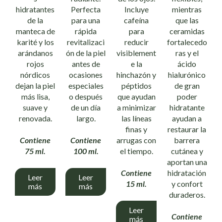
hidratantes
Perfecta
Incluye
mientras
de la
para una
cafeína
que las
manteca de
rápida
para
ceramidas
karité y los
revitalizaci
reducir
fortalecedo
arándanos
ón de la piel
visiblement
ras y el
rojos
antes de
e la
ácido
nórdicos
ocasiones
hinchazón y
hialurónico
dejan la piel
especiales
péptidos
de gran
más lisa,
o después
que ayudan
poder
suave y
de un día
a minimizar
hidratante
renovada.
largo.
las líneas
ayudan a
finas y
restaurar la
arrugas con
barrera
Contiene
Contiene
el tiempo.
cutánea y
75 ml.
100 ml.
aportan una
hidratación
Contiene
Leer
Leer
y confort
15 ml.
más
más
duraderos.
Leer
Contiene
más