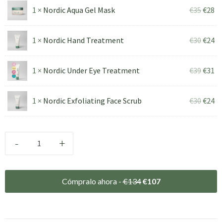
1 ×
Nordic Aqua Gel Mask
€
35
€
28
1 ×
Nordic Hand Treatment
€
30
€
24
1 ×
Nordic Under Eye Treatment
€
39
€
31
1 ×
Nordic Exfoliating Face Scrub
€
30
€
24
-
+
Cómpralo ahora -
€
134
€
107