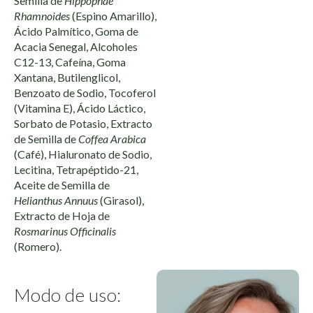
Semilla de
Hippophae
Rhamnoides
(Espino Amarillo),
Ácido Palmítico, Goma de
Acacia Senegal, Alcoholes
C12-13, Cafeína, Goma
Xantana, Butilenglicol,
Benzoato de Sodio, Tocoferol
(Vitamina E), Ácido Láctico,
Sorbato de Potasio, Extracto
de Semilla de
Coffea Arabica
(Café), Hialuronato de Sodio,
Lecitina, Tetrapéptido-21,
Aceite de Semilla de
Helianthus Annuus
(Girasol),
Extracto de Hoja de
Rosmarinus Officinalis
(Romero).
Modo de uso: