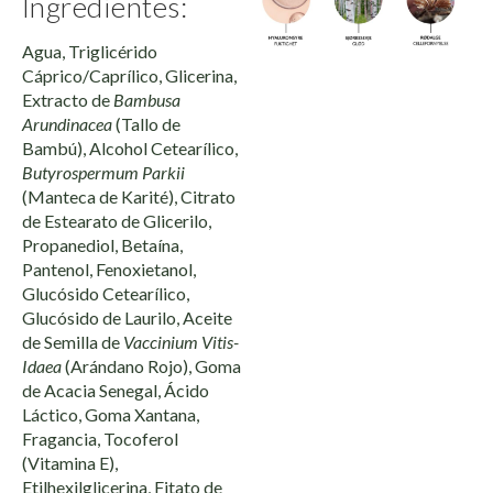
Ingredientes:
Agua, Triglicérido
Cáprico/Caprílico, Glicerina,
Extracto de
Bambusa
Arundinacea
(Tallo de
Bambú), Alcohol Cetearílico,
Butyrospermum Parkii
(Manteca de Karité), Citrato
de Estearato de Glicerilo,
Propanediol, Betaína,
Pantenol, Fenoxietanol,
Glucósido Cetearílico,
Glucósido de Laurilo, Aceite
de Semilla de
Vaccinium Vitis-
Idaea
(Arándano Rojo), Goma
de Acacia Senegal, Ácido
Láctico, Goma Xantana,
Fragancia, Tocoferol
(Vitamina E),
Etilhexilglicerina, Fitato de