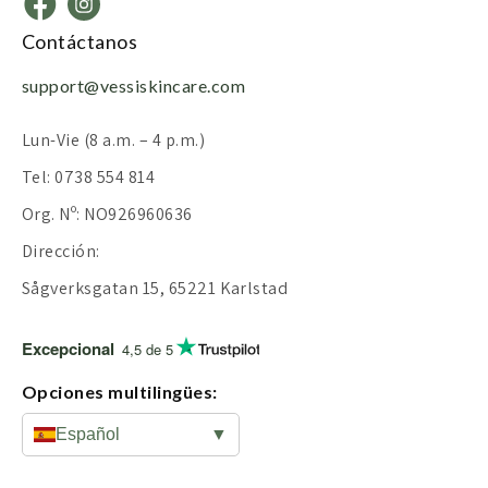
Contáctanos
support@vessiskincare.com
Lun-Vie (8 a.m. – 4 p.m.)
Tel: 0738 554 814
Org. Nº: NO926960636
Dirección:
Sågverksgatan 15, 65221 Karlstad
Excepcional
4,5 de 5
Opciones multilingües:
Español
▼