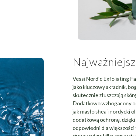
Najważniejsz
Vessi Nordic Exfoliating F
jako kluczowy składnik, bo
skutecznie złuszczają skór
Dodatkowo wzbogacony o emo
jak masło shea i nordycki o
dodatkową ochronę, dzięki 
odpowiedni dla większości t
stosować go kilka razy w t