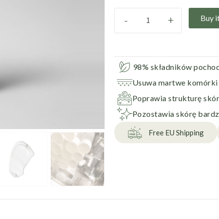
-
+
Buy i
98% składników pochod
Usuwa martwe komórki
Poprawia strukturę skór
Pozostawia skórę bardzi
Free EU Shipping