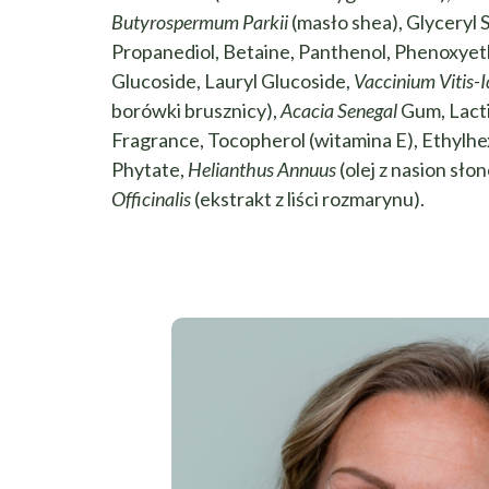
Butyrospermum Parkii
(masło shea), Glyceryl 
Propanediol, Betaine, Panthenol, Phenoxyet
Glucoside, Lauryl Glucoside,
Vaccinium Vitis-
borówki brusznicy),
Acacia Senegal
Gum, Lacti
Fragrance, Tocopherol (witamina E), Ethylhe
Phytate,
Helianthus Annuus
(olej z nasion sło
Officinalis
(ekstrakt z liści rozmarynu).