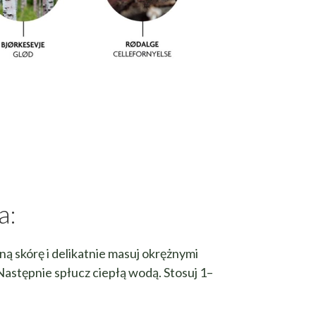
a:
ą skórę i delikatnie masuj okrężnymi
Następnie spłucz ciepłą wodą. Stosuj 1–