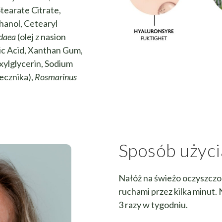
Stearate Citrate,
hanol, Cetearyl
Idaea
(olej z nasion
c Acid, Xanthan Gum,
xylglycerin, Sodium
necznika),
Rosmarinus
Sposób użyci
Nałóż na świeżo oczyszczon
ruchami przez kilka minut. 
3 razy w tygodniu.