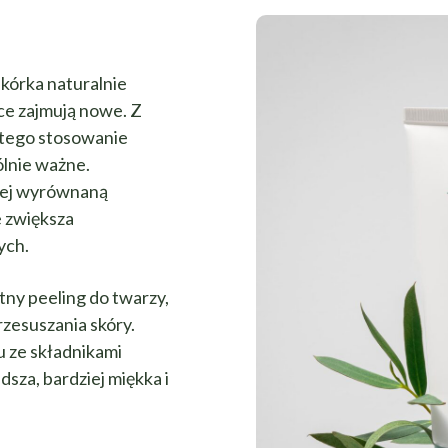
kórka naturalnie
sce zajmują nowe. Z
atego stosowanie
ólnie ważne.
ziej wyrównaną
e zwiększa
ych.
tny peeling do twarzy,
zesuszania skóry.
u ze składnikami
dsza, bardziej miękka i