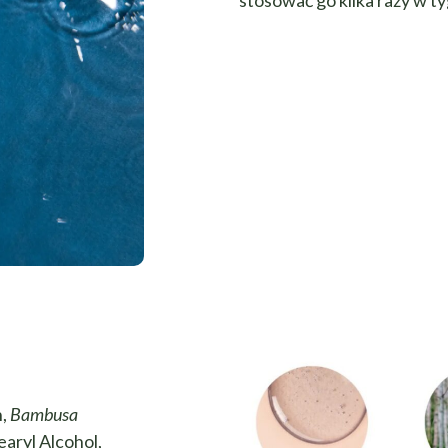
n,
Bambusa
earyl Alcohol,