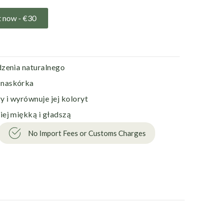
t now -
€
30
zenia naturalnego
 naskórka
y i wyrównuje jej koloryt
ej miękką i gładszą
No Import Fees or Customs Charges