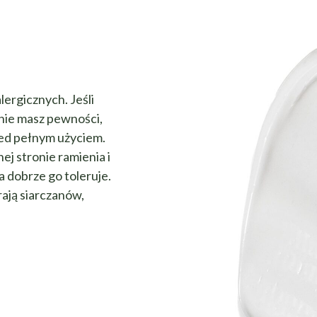
lergicznych. Jeśli
 nie masz pewności,
ed pełnym użyciem.
j stronie ramienia i
a dobrze go toleruje.
rają siarczanów,