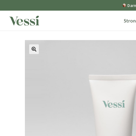
Darm
Stro