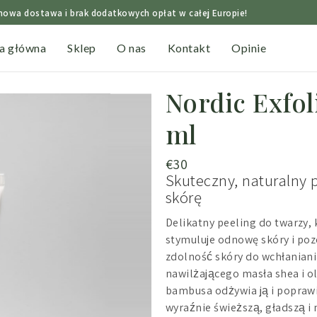
owa dostawa i brak dodatkowych opłat w całej Europie!
na główna
Sklep
O nas
Kontakt
Opinie
Nordic Exfol
ml
€
30
Skuteczny, naturalny p
skórę
Delikatny peeling do twarzy,
stymuluje odnowę skóry i po
zdolność skóry do wchłaniani
nawilżającego masła shea i ol
bambusa odżywia ją i poprawia
wyraźnie świeższą, gładszą i