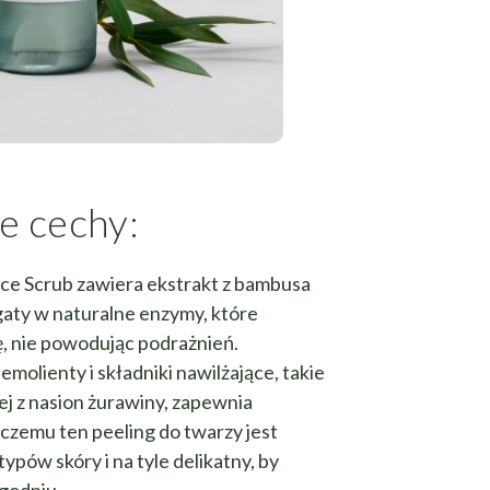
e cechy:
ace Scrub zawiera ekstrakt z bambusa
gaty w naturalne enzymy, które
ę, nie powodując podrażnień.
lienty i składniki nawilżające, takie
lej z nasion żurawiny, zapewnia
czemu ten peeling do twarzy jest
ypów skóry i na tyle delikatny, by
ygodniu.