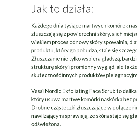
Jak to działa:
Każdego dnia tysiące martwych komórek nas
złuszczają się z powierzchni skóry, a ich miej
wiekiem proces odnowy skóry spowalnia, dl
produktu, który go pobudza, staje się szczeg
Złuszczanie nie tylko wspiera gładszą, bard
strukturę skóry i promienny wygląd, ale takż
skuteczność innych produktów pielęgnacyjn
Vessi Nordic Exfoliating Face Scrub to delika
który usuwa martwe komórki naskórka bez pr
Drobne cząsteczki złuszczające w połączeni
nawilżającymi sprawiają, że skóra staje się gła
odświeżona.