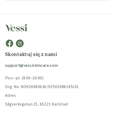
Skontaktuj się z nami
support@vessiskincare.com
Pon.–pt. (8:00–16:00)
Org. No: NO926960636/SE502088245101
Adres:
Sågverksgatan 15, 65221 Karlstad