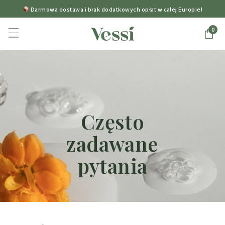
Darmowa dostawa i brak dodatkowych opłat w całej Europie!
0
Często
zadawane
pytania