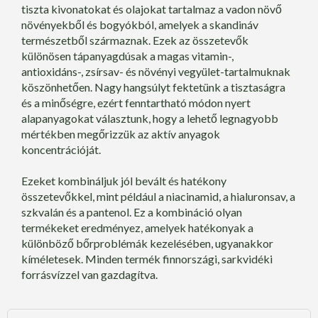
tiszta kivonatokat és olajokat tartalmaz a vadon növő
növényekből és bogyókból, amelyek a skandináv
természetből származnak. Ezek az összetevők
különösen tápanyagdúsak a magas vitamin-,
antioxidáns-, zsírsav- és növényi vegyület-tartalmuknak
köszönhetően. Nagy hangsúlyt fektetünk a tisztaságra
és a minőségre, ezért fenntartható módon nyert
alapanyagokat választunk, hogy a lehető legnagyobb
mértékben megőrizzük az aktív anyagok
koncentrációját.
Ezeket kombináljuk jól bevált és hatékony
összetevőkkel, mint például a niacinamid, a hialuronsav, a
szkvalán és a pantenol. Ez a kombináció olyan
termékeket eredményez, amelyek hatékonyak a
különböző bőrproblémák kezelésében, ugyanakkor
kíméletesek. Minden termék finnországi, sarkvidéki
forrásvízzel van gazdagítva.