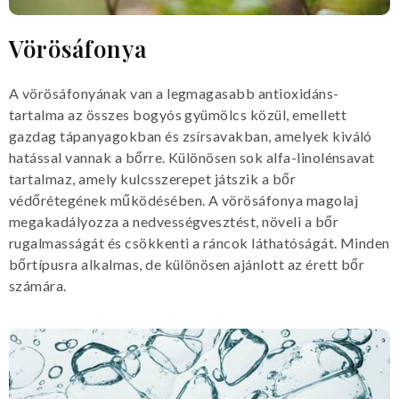
Vörösáfonya
A vörösáfonyának van a legmagasabb antioxidáns-
tartalma az összes bogyós gyümölcs közül, emellett
gazdag tápanyagokban és zsírsavakban, amelyek kiváló
hatással vannak a bőrre. Különösen sok alfa-linolénsavat
tartalmaz, amely kulcsszerepet játszik a bőr
védőrétegének működésében. A vörösáfonya magolaj
megakadályozza a nedvességvesztést, növeli a bőr
rugalmasságát és csökkenti a ráncok láthatóságát. Minden
bőrtípusra alkalmas, de különösen ajánlott az érett bőr
számára.