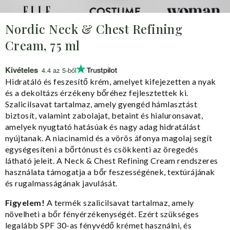
Nordic Neck & Chest Refining
Cream, 75 ml
Kivételes
4.4 az 5-ből
Hidratáló és feszesítő krém, amelyet kifejezetten a nyak
és a dekoltázs érzékeny bőréhez fejlesztettek ki.
Szalicilsavat tartalmaz, amely gyengéd hámlasztást
biztosít, valamint zabolajat, betaint és hialuronsavat,
amelyek nyugtató hatásúak és nagy adag hidratálást
nyújtanak. A niacinamid és a vörös áfonya magolaj segít
egységesíteni a bőrtónust és csökkenti az öregedés
látható jeleit. A Neck & Chest Refining Cream rendszeres
használata támogatja a bőr feszességének, textúrájának
és rugalmasságának javulását.
Figyelem!
A termék szalicilsavat tartalmaz, amely
növelheti a bőr fényérzékenységét. Ezért szükséges
legalább SPF 30-as fényvédő krémet használni, és