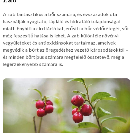
A zab fantasztikus a bőr számára, és évszázadok óta
használják nyugtató, tápláló és hidratáló tulajdonságai
miatt. Enyhíti az irritációkat, erősíti a bőr védőrétegét, sőt
még feszesítő hatása is lehet. A zab különféle növényi
vegyületeket és antioxidánsokat tartalmaz, amelyek
megvédik a bőrt az öregedéshez vezető károsodásoktól –
és minden bőrtípus számára megfelelő összetevő, még a
legérzékenyebb számára is.