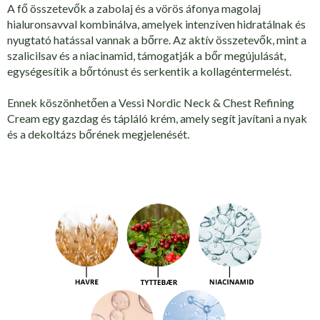
A fő összetevők a zabolaj és a vörös áfonya magolaj
hialuronsavval kombinálva, amelyek intenzíven hidratálnak és
nyugtató hatással vannak a bőrre. Az aktív összetevők, mint a
szalicilsav és a niacinamid, támogatják a bőr megújulását,
egységesítik a bőrtónust és serkentik a kollagéntermelést.
Ennek köszönhetően a Vessi Nordic Neck & Chest Refining
Cream egy gazdag és tápláló krém, amely segít javítani a nyak
és a dekoltázs bőrének megjelenését.