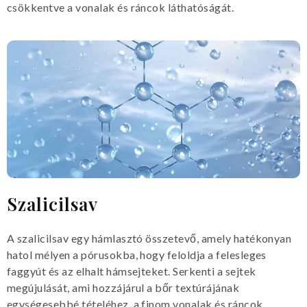
csökkentve a vonalak és ráncok láthatóságát.
Szalicilsav
A szalicilsav egy hámlasztó összetevő, amely hatékonyan
hatol mélyen a pórusokba, hogy feloldja a felesleges
faggyút és az elhalt hámsejteket. Serkenti a sejtek
megújulását, ami hozzájárul a bőr textúrájának
egységesebbé tételéhez, a finom vonalak és ráncok