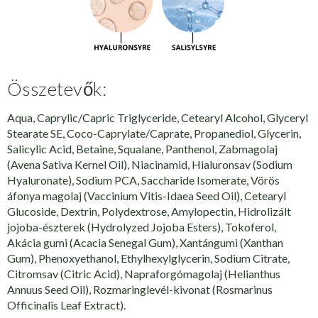
Összetevők:
Aqua, Caprylic/Capric Triglyceride, Cetearyl Alcohol, Glyceryl
Stearate SE, Coco-Caprylate/Caprate, Propanediol, Glycerin,
Salicylic Acid, Betaine, Squalane, Panthenol, Zabmagolaj
(Avena Sativa Kernel Oil), Niacinamid, Hialuronsav (Sodium
Hyaluronate), Sodium PCA, Saccharide Isomerate, Vörös
áfonya magolaj (Vaccinium Vitis-Idaea Seed Oil), Cetearyl
Glucoside, Dextrin, Polydextrose, Amylopectin, Hidrolizált
jojoba-észterek (Hydrolyzed Jojoba Esters), Tokoferol,
Akácia gumi (Acacia Senegal Gum), Xantángumi (Xanthan
Gum), Phenoxyethanol, Ethylhexylglycerin, Sodium Citrate,
Citromsav (Citric Acid), Napraforgómagolaj (Helianthus
Annuus Seed Oil), Rozmaringlevél-kivonat (Rosmarinus
Officinalis Leaf Extract).