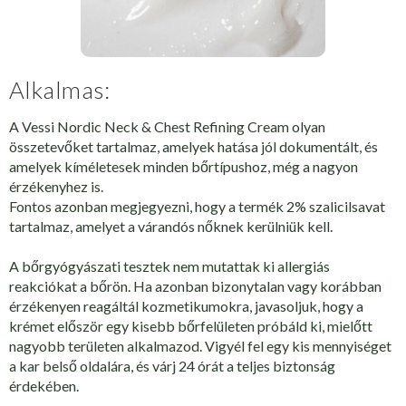
Alkalmas:
A Vessi Nordic Neck & Chest Refining Cream olyan
összetevőket tartalmaz, amelyek hatása jól dokumentált, és
amelyek kíméletesek minden bőrtípushoz, még a nagyon
érzékenyhez is.
Fontos azonban megjegyezni, hogy a termék 2% szalicilsavat
tartalmaz, amelyet a várandós nőknek kerülniük kell.
A bőrgyógyászati tesztek nem mutattak ki allergiás
reakciókat a bőrön. Ha azonban bizonytalan vagy korábban
érzékenyen reagáltál kozmetikumokra, javasoljuk, hogy a
krémet először egy kisebb bőrfelületen próbáld ki, mielőtt
nagyobb területen alkalmazod. Vigyél fel egy kis mennyiséget
a kar belső oldalára, és várj 24 órát a teljes biztonság
érdekében.