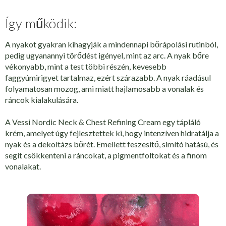
Így működik:
A nyakot gyakran kihagyják a mindennapi bőrápolási rutinból,
pedig ugyanannyi törődést igényel, mint az arc. A nyak bőre
vékonyabb, mint a test többi részén, kevesebb
faggyúmirigyet tartalmaz, ezért szárazabb. A nyak ráadásul
folyamatosan mozog, ami miatt hajlamosabb a vonalak és
ráncok kialakulására.
A Vessi Nordic Neck & Chest Refining Cream egy tápláló
krém, amelyet úgy fejlesztettek ki, hogy intenzíven hidratálja a
nyak és a dekoltázs bőrét. Emellett feszesítő, simító hatású, és
segít csökkenteni a ráncokat, a pigmentfoltokat és a finom
vonalakat.