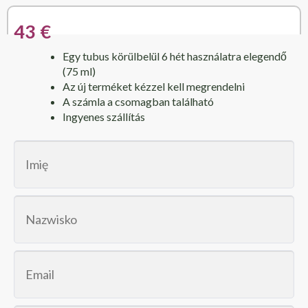
43 €
Egy tubus körülbelül 6 hét használatra elegendő
(75 ml)
Az új terméket kézzel kell megrendelni
A számla a csomagban található
Ingyenes szállítás
firstName
lastName
email